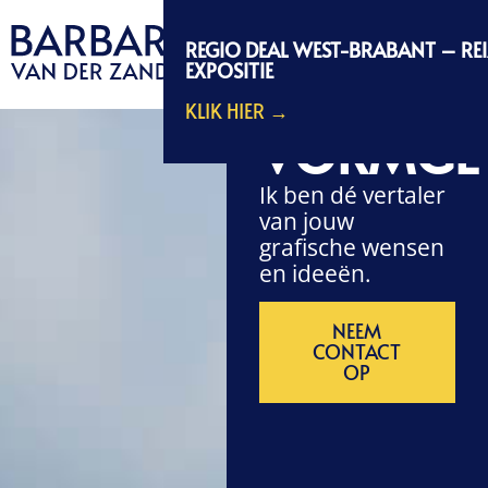
REGIO DEAL WEST-BRABANT – RE
EXPOSITIE
GRAFISC
KLIK HIER →
VORMGE
Ik ben dé vertaler
van jouw
grafische wensen
en ideeën.
NEEM
CONTACT
OP