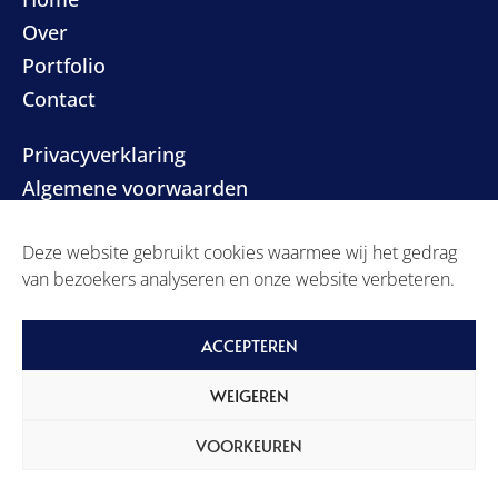
Over
Portfolio
Contact
Privacyverklaring
Algemene voorwaarden
Deze website gebruikt cookies waarmee wij het gedrag
van bezoekers analyseren en onze website verbeteren.
ACCEPTEREN
Built with ginger flair by
Studio Code Rood
WEIGEREN
VOORKEUREN