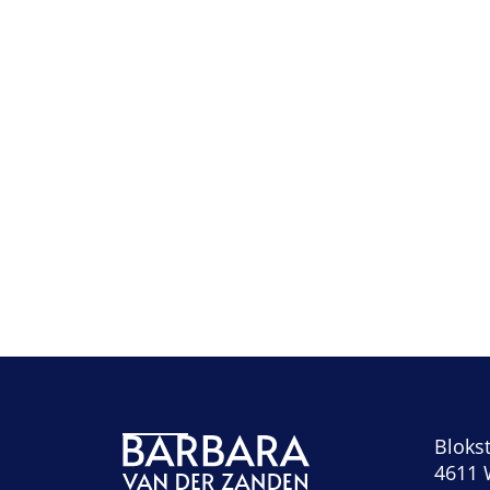
Blokst
4611 