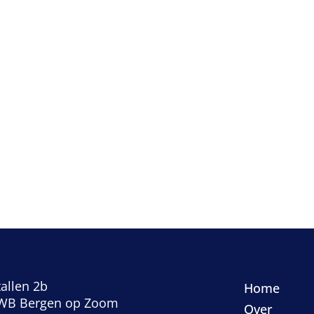
allen 2b
Home
WB Bergen op Zoom
Over