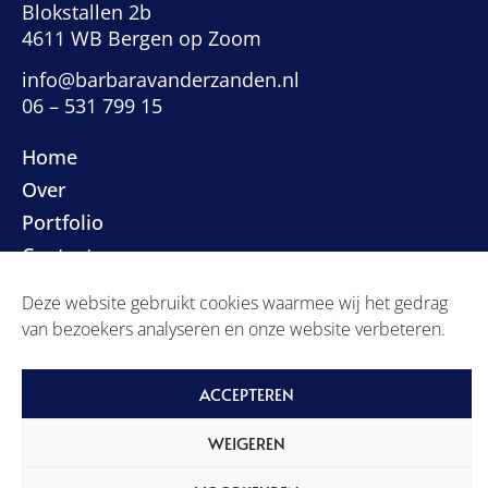
Blokstallen 2b
4611 WB Bergen op Zoom
info@barbaravanderzanden.nl
06 – 531 799 15
Home
Over
Portfolio
Contact
Deze website gebruikt cookies waarmee wij het gedrag
Privacyverklaring
van bezoekers analyseren en onze website verbeteren.
Algemene voorwaarden
ACCEPTEREN
WEIGEREN