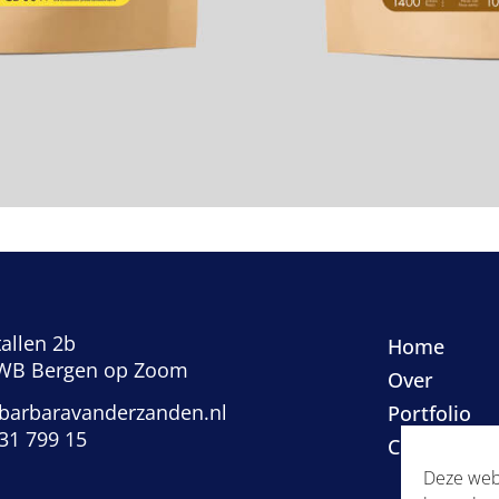
allen 2b
Home
WB Bergen op Zoom
Over
barbaravanderzanden.nl
Portfolio
531 799 15
Contact
Deze webs