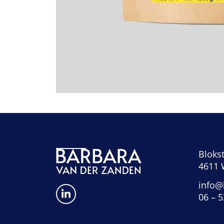
Blokst
4611 
info@
06 – 