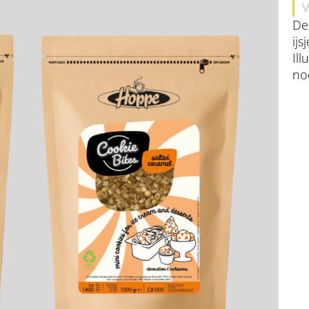
V
De
ij
Ill
no