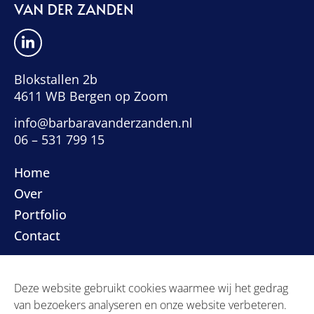
Blokstallen 2b
4611 WB Bergen op Zoom
info@barbaravanderzanden.nl
06 – 531 799 15
Home
Over
Portfolio
Contact
Privacyverklaring
Deze website gebruikt cookies waarmee wij het gedrag
Algemene voorwaarden
van bezoekers analyseren en onze website verbeteren.