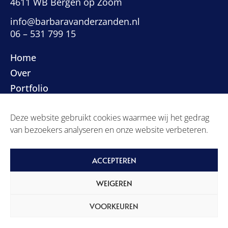
4611 WB Bergen op Zoom
info@barbaravanderzanden.nl
06 – 531 799 15
Home
Over
Portfolio
Contact
Deze website gebruikt cookies waarmee wij het gedrag
Privacyverklaring
van bezoekers analyseren en onze website verbeteren.
Algemene voorwaarden
ACCEPTEREN
WEIGEREN
VOORKEUREN
Built with ginger flair by
Studio Code Rood