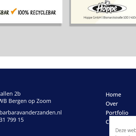
allen 2b
Home
WB Bergen op Zoom
Over
barbaravanderzanden.nl
Portfolio
531 799 15
Contact
Deze webs