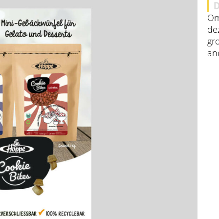
Om
de
gr
an